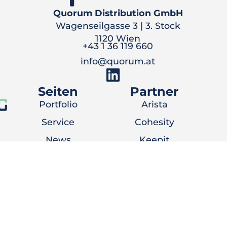
Quorum Distribution GmbH
Wagenseilgasse 3 | 3. Stock
1120 Wien
+43 1 36 119 660
info@quorum.at
Seiten
Partner
Portfolio
Arista
Service
Cohesity
News
Keepit
Unternehmen
NetApp
Karriere
Everpure
Kontakt
ProLion
Partner werden
Jetzt anfragen!